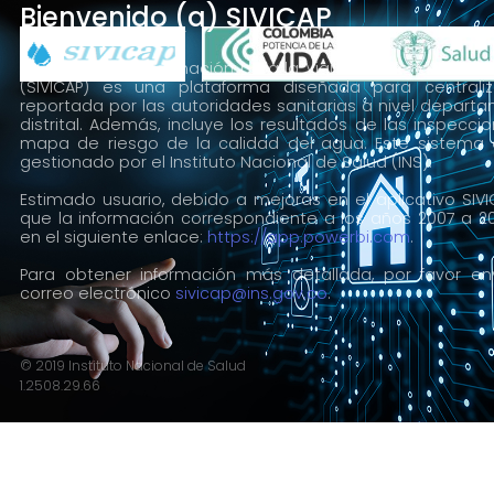
Bienvenido (a) SIVICAP
El Sistema de Información para la Vigilancia de la Calid
(SIVICAP) es una plataforma diseñada para centraliz
reportada por las autoridades sanitarias a nivel departa
distrital. Además, incluye los resultados de las inspeccio
mapa de riesgo de la calidad del agua. Este sistema 
gestionado por el Instituto Nacional de Salud (INS).
Estimado usuario, debido a mejoras en el aplicativo SIVI
que la información correspondiente a los años 2007 a 20
en el siguiente enlace:
https://app.powerbi.com
.
Para obtener información más detallada, por favor env
correo electrónico
sivicap@ins.gov.co
.
© 2019 Instituto Nacional de Salud
1.2508.29.66